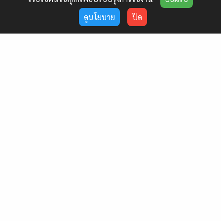
ดูนโยบาย
ปิด
การให้บริการศูนย์ภาษา
บริการงานแปลและเรียบเรียงภาษา
แบบฟอร์มการใช้บริการงานแปล
ไม่สามารถเปิด PDF ได้ในเบราว์เซอร์นี้ 👉
คลิกที่นี่
เพื่อดาวน์โหลด